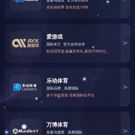
医药冷库
酒店冷库
冷藏库
冷库案例
烘干机
新闻推荐
仓储物流冷库怎么建？4大要点帮采购者避坑
大型冷冻库怎么建？避开3大痛点，西安爱游戏平台-爱
游戏(中国)一站式服务平台帮你省成本
专业冷库建造多少钱
冷库设计与建造：打造环保节能的冷藏解决方案
建造大型冷库需要注意什么问题
联系我们
产品简介
爱游戏平台-爱游戏(中国)一站式服务平台