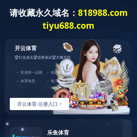
爱游戏平台
冷库爱游戏平台
冷库工程
食品冷库
肉类冷库
冷冻冷库
水果冷库
农业冷库
医药冷库
酒店冷库
冷藏库
烘干机
冷库设计
冷库安装
冷库维修
冷库案例