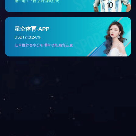
烘干机
冷库设计
冷库案例
冷库新闻
关于爱游戏平台-爱游戏(中国)一站式服务平台
联系爱游戏平台-爱游戏(中国)一站式服务平台
爱游戏平台-爱游戏(中国)一站式服务平台
版
权所有
备案号：
爱游戏平台-爱游戏(中国)一站式服务平台
联
系人：车总 手机：15691489865
公司网址：
christiancharitychurch.com 公司地
址：陕西省西安市碑林区兴庆路86号
扫一扫咨询冷
库建造报价
公司地址：
陕西省西安市浐灞生态区东三环
7188号江宁酒店用品城19栋10134号
热门搜索
:
西安冷库
,
西安冷库安装
,
西安冷库建
设
,
西安冷库维修
,
西安冷库设备