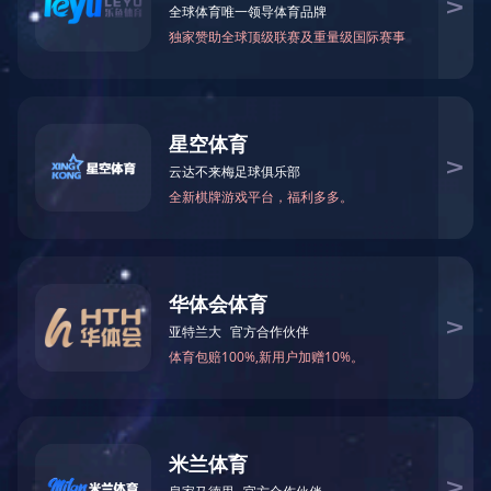
冷库新闻
关于爱游戏平台-爱游戏(中国)一站式服务平台
联系爱游戏平台-爱游戏(中国)一站式服务平台
冷库工程
PRODUCTS
专业建设食品冷库 水果冷库、医用冷库等
您所在的位置：
爱游戏平台
>
产品中心
> 冷库工程
产品导航
Products center
冷库工程
食品冷库
肉类冷库
冷冻冷库
水果冷库
农业冷库