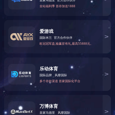
医药冷库
酒店冷库
冷藏库
冷库案例
烘干机
新闻推荐
仓储物流冷库怎么建？4大要点帮采购者避坑
大型冷冻库怎么建？避开3大痛点，西安爱游戏平台-爱
游戏(中国)一站式服务平台帮你省成本
专业冷库建造多少钱
冷库设计与建造：打造环保节能的冷藏解决方案
建造大型冷库需要注意什么问题
联系我们
产品简介
爱游戏平台-爱游戏(中国)一站式服务平台