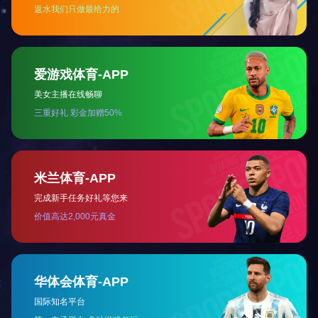
售后服务于一体的专业制冷工程公司,公司技术实力强大,
欢迎新老客户来电咨询.
烘干机
西安爱游戏平台-爱游戏(中国)一站式服务平台制冷设备
公司面向陕西,西安,咸阳,安康,渭南,商洛等地提供烘干机,
主要用于水果烘干等烘干服务,欢迎来电咨询
烘干箱
西安爱游戏平台-爱游戏(中国)一站式服务平台制冷设备
公司面向陕西,西安,咸阳,安康,渭南,商洛等地提供烘干箱
设备,并提供烘干箱设计,安装,建设等服务
<
1
2
3
4
5
6
...
19
>
冷库爱游戏平台
冷库工程