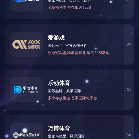
医药冷库
酒店冷库
冷藏库
冷库案例
烘干机
新闻推荐
仓储物流冷库怎么建？4大要点帮采购者避坑
大型冷冻库怎么建？避开3大痛点，西安爱游戏平台-爱
游戏(中国)一站式服务平台帮你省成本
专业冷库建造多少钱
冷库设计与建造：打造环保节能的冷藏解决方案
建造大型冷库需要注意什么问题
联系我们
产品简介
爱游戏平台-爱游戏(中国)一站式服务平台