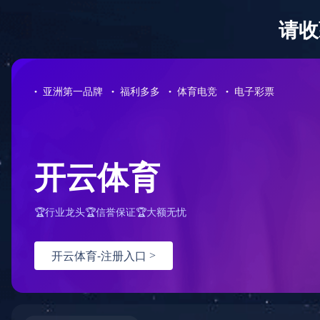
爱游戏平台
冷库爱游戏平台
冷库工程
食品冷库
肉类冷库
冷冻冷库
水果冷库
农业冷库
医药冷库
酒店冷库
冷藏库
烘干机
冷库设计
冷库安装
冷库维修
冷库案例