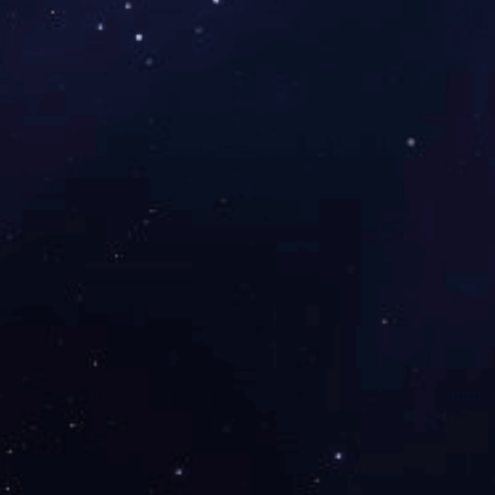
陕西,西安,冷库生产,冷库安装,冷库制造,冷库建设,陕西
西安食品中心冷库
陕西,西安,冷库生产,冷库安装,冷库制造,冷库建设,陕西
1
2
3
>
冷库爱游戏平台
冷库工程
烘干机
冷库设计
冷库案例
冷库新闻
关于爱游戏平台-爱游戏(中国)一站式服务平台
联系爱游戏平台-爱游戏(中国)一站式服务平台
爱游戏平台-爱游戏(中国)一站式服务平台
版权所有
备案号：