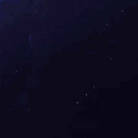
农业冷库、酒店冷库、冷藏库的设计、建造安装、保养维修等服
一体的专业制冷工程公司,公司技术实力强大,欢迎新老客户来电
。