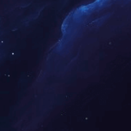
肃、宁夏等地提供水果冷库、食品冷库、肉类冷库、医用冷库、
是一家集设计、销售、冷库安装、冷库建造、西安冷库售后服务于
地区专业的冷库厂家就是爱游戏平台-爱游戏(中国)一站式服务平台 