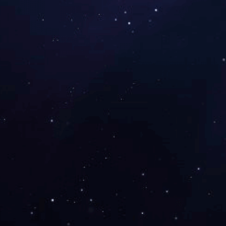
地址：陕西省西安市浐灞生态区东三环7188号江宁酒店用品城
冷库爱游戏平台
冷库工程
烘干机
冷库设计
冷库案例
冷库新闻
关于爱游戏平台-爱游戏(中国)一站式服务平台
联系爱游戏平台-爱游戏(中国)一站式服务平台
爱游戏平台-爱游戏(中国)一站式服务平台
版权所有
备案号：
爱游戏平台-爱游戏(中国)一站式服务平台
联系人：车总 手机：1
公司网址：
christiancharitychurch.com 公司地址：陕西省
公司地址：
陕西省西安市浐灞生态区东三环7188号江宁酒店用品城
热门搜索
:
西安冷库
,
西安冷库安装
,
西安冷库建设
,
西安冷库维修
,