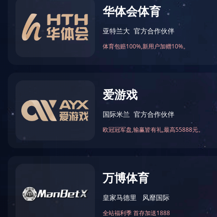
冷库新闻
关于爱游戏平台-爱游戏(中国)一站式服务平台
联系爱游戏平台-爱游戏(中国)一站式服务平台
联系我们
PAGES
专业建设食品冷库 水果冷库、医用冷库等
您所在的位置：
爱游戏平台
> 联系我们
页面导航
COURSE LIST
公司简介
联系我们
冷库设计
冷库安装
冷库维修
新闻推荐