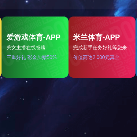
(中国)一站式服务平台帮你省成本
戏(中国)一站式服务平台制冷冷库工程部