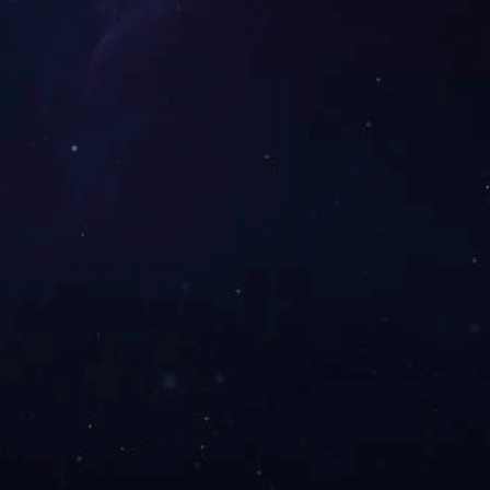
19栋10134号
5691489865
西安市碑林区兴庆路86号
19栋10134号
西安冷库设备