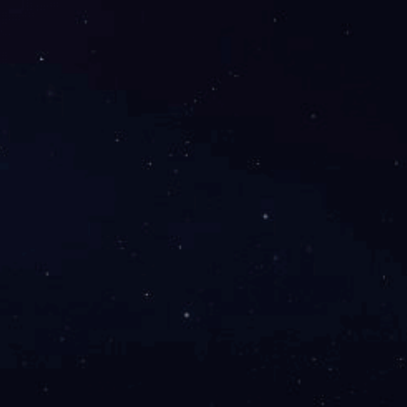
扫一扫咨询冷库建造报价