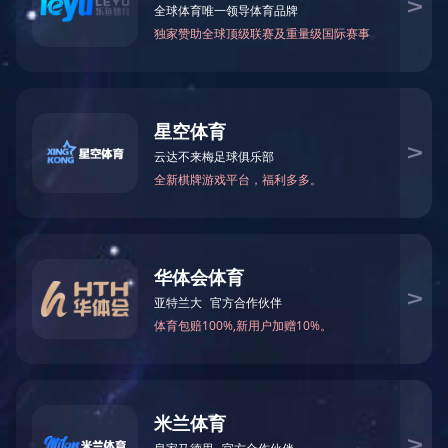
冷库新闻
关于爱游戏平台-爱游戏(中国)一站式服务平台
联系爱游戏平台-爱游戏(中国)一站式服务平台
产品中心
PRODUCTS
专业建设食品冷库 水果冷库、医用冷库等
您所在的位置：
爱游戏平台
> 产品中心
产品导航
Products center
冷库工程
食品冷库
肉类冷库
冷冻冷库
水果冷库
农业冷库