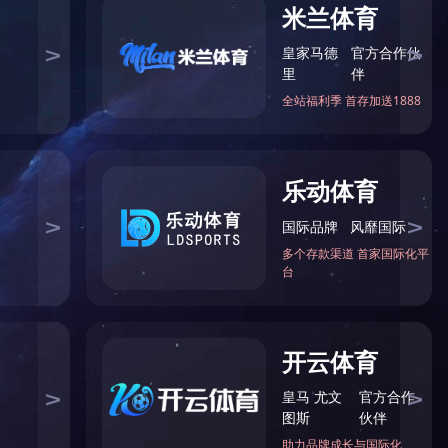
箱设计,安装,建设等服务