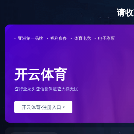
爱游戏平台
冷库爱游戏平台
冷库工程
食品冷库
肉类冷库
冷冻冷库
水果冷库
农业冷库
医药冷库
酒店冷库
冷藏库
烘干机
冷库设计
冷库安装
冷库维修
冷库案例