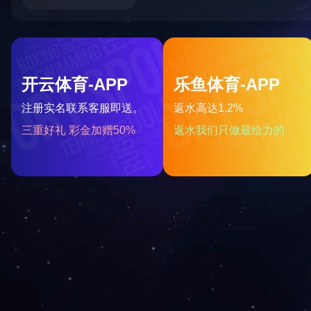
烘干机有带式烘干，滚筒烘干，箱式烘干，塔式烘干等几种模
触，通过热传导、对流、辐射传热量充分利用；将热能直接传
通过内螺旋搅拌、扫散、抄板，推进物料运动，完成整个烘干
上一条:
烘干机
下一条:
烘房安装
冷库爱游戏平台
冷库工程
烘干机
冷库设计
冷库案例
冷库新闻
关于爱游戏平台-爱游戏(中国)一站式服务平台
联系爱游戏平台-爱游戏(中国)一站式服务平台
爱游戏平台-爱游戏(中国)一站式服务平台
版权所有
备案号：
爱游戏平台-爱游戏(中国)一站式服务平台
联系人：车总 手机：
公司网址：
christiancharitychurch.com 公司地址：陕西
公司地址：
陕西省西安市浐灞生态区东三环7188号江宁酒店用品