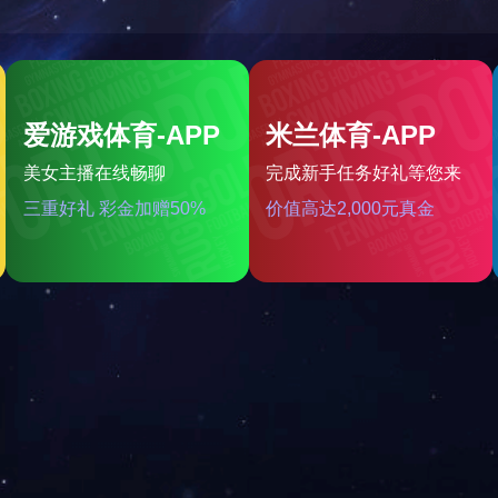
式；热源有煤，电，气等；物料在烘干过程中有热风气流式和辐
递给物料，使物料的水分在筒体内不断被蒸发，入料口的引风装
过程；逆流传导脱湿，避免减少重复烘干程序。
15691489865
省西安市碑林区兴庆路86号
城19栋10134号