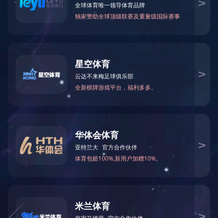
冷库新闻
关于爱游戏平台-爱游戏(中国)一站式服务平台
联系爱游戏平台-爱游戏(中国)一站式服务平台
肉类冷库
PRODUCTS
专业建设食品冷库 水果冷库、医用冷库等
您所在的位置：
爱游戏平台
>
产品中心
>
冷库工程
> 肉类冷
库
陕西餐饮冷库
西安爱游戏平台-爱游戏(中国)一站式服务平台制冷设备公司是
面向陕西,西安,咸阳,安康,渭南,汉中,商洛等地专业提供肉类冷
库设计,建造,维修等服务,欢迎来电咨询。