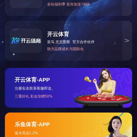
上一条:
陕西肉品冷库
下一条:
西安肉类冷库
冷库爱游戏平台
冷库工程
烘干机
冷库设计
冷库案例
冷库新闻
关于爱游戏平台-爱游戏(中国)一站式服务平台
联系爱游戏平台-爱游戏(中国)一站式服务平台