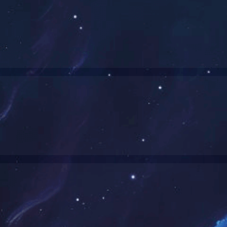
向陕西,西安,咸阳,安康,渭南,汉中,商洛等地专业提供肉类冷库设