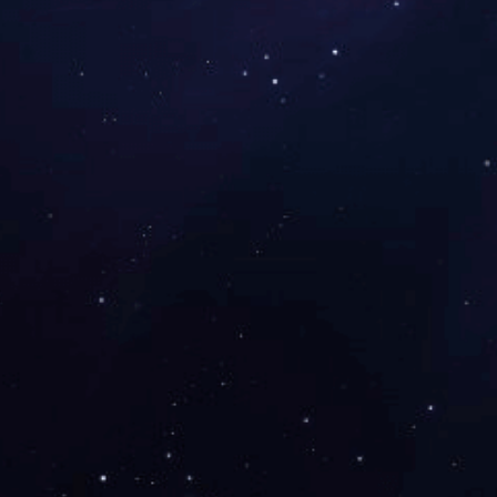
上一条:
陕西餐饮冷库
下一条:
西安肉食批发冷库
冷库爱游戏平台
冷库工程
烘干机
冷库设计
冷库案例
冷库新闻
关于爱游戏平台-爱游戏(中国)一站式服务平台
联系爱游戏平台-爱游戏(中国)一站式服务平台
爱游戏平台-爱游戏(中国)一站式服务平台
版权所有
备案号：
爱游戏平台-爱游戏(中国)一站式服务平台
联系人：车总 手机：
公司网址：
christiancharitychurch.com 公司地址：陕西
公司地址：
陕西省西安市浐灞生态区东三环7188号江宁酒店用品