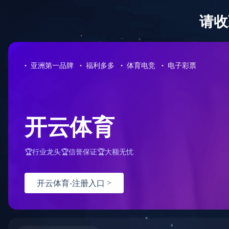
爱游戏平台
冷库爱游戏平台
冷库工程
食品冷库
肉类冷库
冷冻冷库
水果冷库
农业冷库
医药冷库
酒店冷库
冷藏库
烘干机
冷库设计
冷库安装
冷库维修
冷库案例