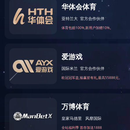
冷库新闻
关于爱游戏平台-爱游戏(中国)一站式服务平台
联系爱游戏平台-爱游戏(中国)一站式服务平台
肉类冷库
PRODUCTS
专业建设食品冷库 水果冷库、医用冷库等
您所在的位置：
爱游戏平台
>
产品中心
>
冷库工程
> 肉类冷库
西安肉类冷库
西安爱游戏平台-爱游戏(中国)一站式服务平台制冷设备公司是面
西安肉类冷库