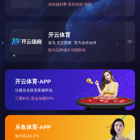
上一条:
陕西肉制品冷库
下一条:
陕西餐饮冷库
冷库爱游戏平台
冷库工程
烘干机
冷库设计
冷库案例
冷库新闻
关于爱游戏平台-爱游戏(中国)一站式服务平台
联系爱游戏平台-爱游戏(中国)一站式服务平台
爱游戏平台-爱游戏(中国)一站式服务平台
版
权所有
备案号：