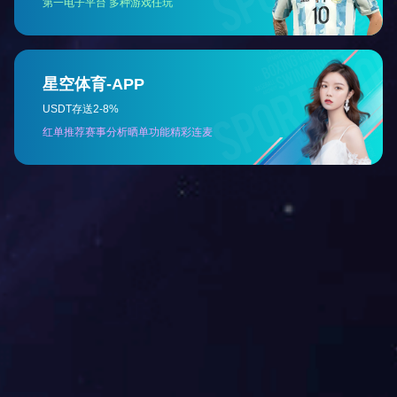
食品保鲜冷库
陕西冷库
西安冷库
疫苗冷库
新闻导航
NEWS
冷库新闻
爱游戏平台-爱游戏(中国)一站式服务平台资讯
冷库动态
新闻推荐