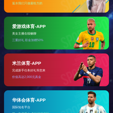
运行和使用效果。
上一条：
西安冷库建造时所需要注意的防火事项及措施
下一
条：
冷库内部温度不均匀解决方法
爱游戏平台相关的文章
冷库内部温度不均匀解决方法
冷库安装的市场需求与前景分析
冷库的预计规模与实际需求预测
保鲜冷库建设的项目进度怎么控制
蔬菜冷库建设的项目管理与进度控制
相关产品
肉类储存冷库