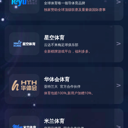
冷库新闻
关于爱游戏平台-爱游戏(中国)一站式服务平台
联系爱游戏平台-爱游戏(中国)一站式服务平台
爱游戏平台-爱游戏(中国)一站式服务平台
资讯
NEWS
专业建设食品冷库 水果冷库、医用冷库等
您所在的位置：
爱游戏平台
>
信息动态
>
冷库新闻
> 爱游戏
平台-爱游戏(中国)一站式服务平台资讯
新闻导航
NEWS
冷库新闻
爱游戏平台-爱游戏(中国)一站式服务平台资讯
冷库动态