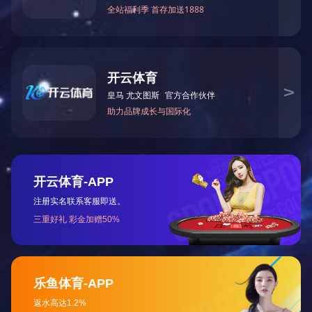
大型冷冻库怎么建？避开3大痛点，西安爱游戏平台-爱
游戏(中国)一站式服务平台帮你省成本
大型冷冻库怎么建？避开3大痛点，西安爱游戏平台-爱
游戏(中国)一站式服务平台帮你省成本
【了解详情】
西安冷库设计需要注意什么
西安冷库设计时需要注意的要点与其他地区的冷库设计
类似，但也需要结合西安地区的气候特点、地理环境以
及实际需求进行综合考虑。
【了解详情】
西安冷库安装时需要注意什么
在西安进行冷库安装时，需要注意选址、材料与设备
等。
【了解详情】