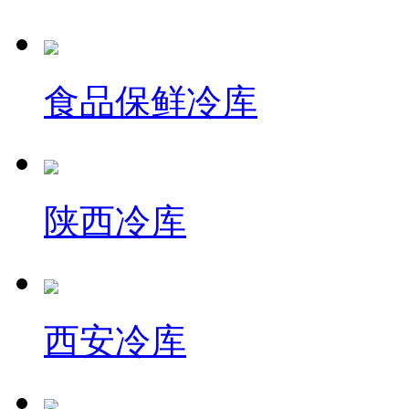
食品保鲜冷库
陕西冷库
西安冷库