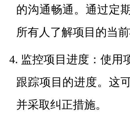
的沟通畅通。通过定
所有人了解项目的当前
4.
监控项目进度：使用
跟踪项目的进度。这
并采取纠正措施。