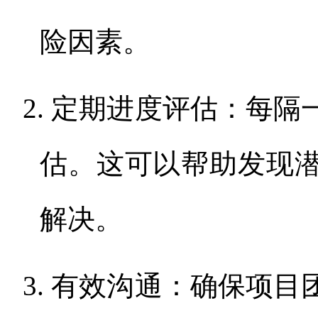
险因素。
2.
定期进度评估：每隔
估。这可以帮助发现
解决。
3.
有效沟通：确保项目