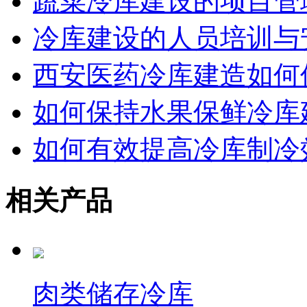
蔬菜冷库建设的项目管
冷库建设的人员培训与
西安医药冷库建造如何
如何保持水果保鲜冷库
如何有效提高冷库制冷
相关产品
肉类储存冷库