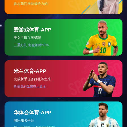
夏季冷库安装注意事项
夏季冷库安装注意事项，这类的知识讲解还是非常有必
要的，很多人就是因为没有注意这方面的细节，致使冷
库工程后面完成后出现一些问题。
【了解详情】
气调冷库制冷效果不佳是什么原因
夏季气温比较炎热，气调冷库制冷效果不佳长时间就会
导致存储的物品出现腐败，所以就需要及时的解决。
【了解详情】
水果保鲜库的水果保鲜的方法
夏季可以说水果的旺季，各种水果，但是存在一个问
题，就是气温高，水果不一存贮易腐烂，所以如何正确