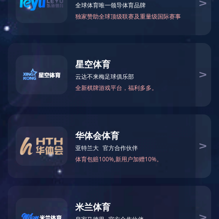
冷库新闻
关于爱游戏平台-爱游戏(中国)一站式服务平台
联系爱游戏平台-爱游戏(中国)一站式服务平台
爱游戏平台-爱游戏(中国)一站式服务平台
资讯
NEWS
专业建设食品冷库 水果冷库、医用冷库等
您所在的位置：
爱游戏平台
>
信息动态
>
冷库新闻
> 爱游戏
平台-爱游戏(中国)一站式服务平台资讯
新闻导航
NEWS
冷库新闻
爱游戏平台-爱游戏(中国)一站式服务平台资讯
冷库动态