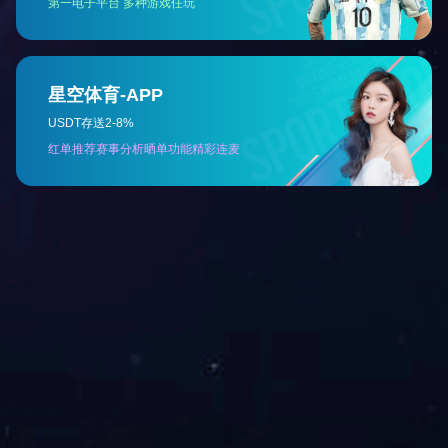
的保鲜很重要。
【了解详情】
蔬菜冷库储存温度和湿度介绍
蔬菜冷库储存温度和湿度是保证蔬菜质量的重要因素。
温度的波动越小，越有利于蔬菜的长期储存。
【了解详
情】
<
1
2
3
4
5
6
>
冷库爱游戏平台
冷库工程
烘干机
冷库设计
冷库案例
冷库新闻
关于爱游戏平台-爱游戏(中国)一站式服务平台
联系爱游戏平台-爱游戏(中国)一站式服务平台
爱游戏平台-爱游戏(中国)一站式服务平台
版