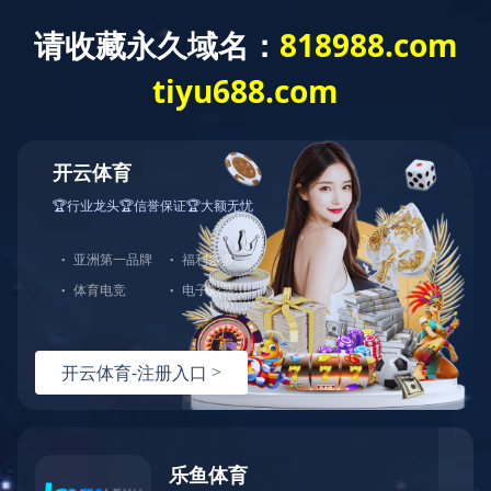
爱游戏平台
冷库爱游戏平台
冷库工程
食品冷库
肉类冷库
冷冻冷库
水果冷库
农业冷库
医药冷库
酒店冷库
冷藏库
烘干机
冷库设计
冷库安装
冷库维修
冷库案例