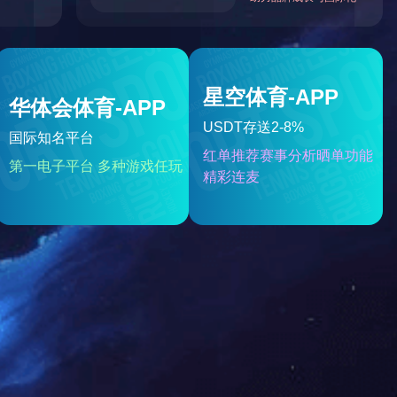
艺精密，能够确保设备的稳定性和耐用性。此外，爱游戏平台-爱
及时响应并解决用户在使用过程中遇到的问题。同时，他们可能
名度和影响力，得到了广大用户的认可和信赖。选择爱游戏平台-
服务以及市场信誉等多方面的考量。然而，具体选择还需根据厂
处