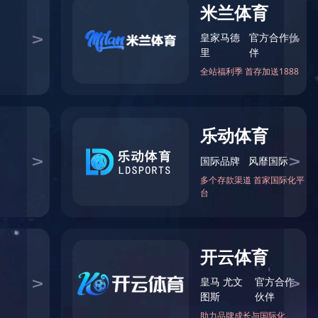
素：
同冷库设备的需求，确保冷库的稳定运行。同时，爱游戏平台-爱