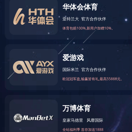
冷库新闻
关于爱游戏平台-爱游戏(中国)一站式服务平台
联系爱游戏平台-爱游戏(中国)一站式服务平台
爱游戏平台-爱游戏(中国)一站式服务平
专业建设食品冷库 水果冷库、医用冷库等
您所在的位置：
爱游戏平台
>
信息动态
>
冷库新闻
> 爱游戏
西安冷库设备厂家为什么要选择爱游戏平台-爱游戏(
来源：
christiancharitychurch.com
爱游戏平台-爱游戏(中国)一站式服
西安冷库设备厂家
选择爱游戏平台-爱游戏(中国)一站式
首先，爱游戏平台-爱游戏(中国)一站式服务平台制冷可
游戏(中国)一站式服务平台制冷可能拥有专业的研发团队，能