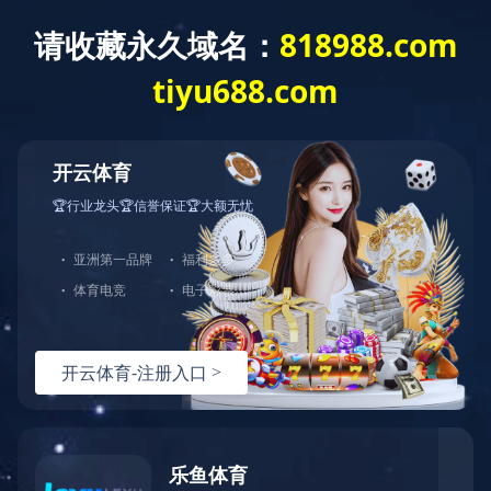
爱游戏平台
冷库爱游戏平台
冷库工程
食品冷库
肉类冷库
冷冻冷库
水果冷库
农业冷库
医药冷库
酒店冷库
冷藏库
烘干机
冷库设计
冷库安装
冷库维修
冷库案例