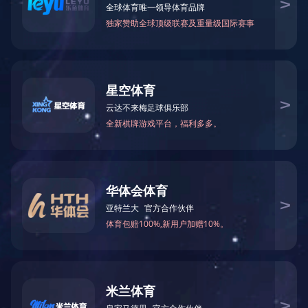
冷库新闻
关于爱游戏平台-爱游戏(中国)一站式服务平台
联系爱游戏平台-爱游戏(中国)一站式服务平台
水果冷库
PRODUCTS
专业建设食品冷库 水果冷库、医用冷库等
您所在的位置：
爱游戏平台
>
产品中心
>
冷库工程
> 水果冷
库
产品导航
Products center
冷库工程
食品冷库
肉类冷库
冷冻冷库
水果冷库