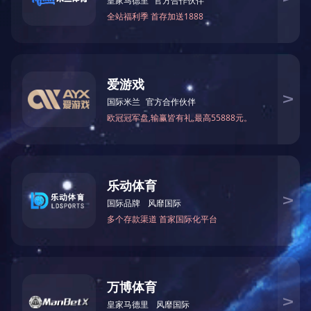
农业冷库
医药冷库
酒店冷库
冷藏库
冷库案例
烘干机
新闻推荐
仓储物流冷库怎么建？4大要点帮采购者避坑
大型冷冻库怎么建？避开3大痛点，西安爱游戏平台-爱
游戏(中国)一站式服务平台帮你省成本
专业冷库建造多少钱
冷库设计与建造：打造环保节能的冷藏解决方案
建造大型冷库需要注意什么问题
联系我们
产品简介