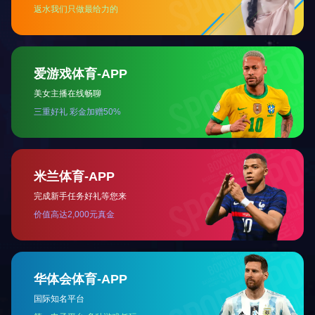
冷库设计
冷库案例
冷库新闻
关于爱游戏平台-爱游戏(中国)一站式服务平台
联系爱游戏平台-爱游戏(中国)一站式服务平台
爱游戏平台-爱游戏(中国)一站式服务平台
版
权所有
备案号：
爱游戏平台-爱游戏(中国)一站式服务平台
联
系人：车总 手机：15691489865
公司网址：
christiancharitychurch.com 公司地
址：陕西省西安市碑林区兴庆路86号
扫一扫咨询冷
库建造报价
公司地址：
陕西省西安市浐灞生态区东三环
7188号江宁酒店用品城19栋10134号
热门搜索
:
西安冷库
,
西安冷库安装
,
西安冷库建
设
,
西安冷库维修
,
西安冷库设备