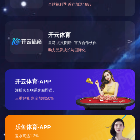
爱游戏平台-爱游戏(中国)一站式服务平台
爱游戏平台-爱游戏(中国)一站式服务平台专业面向陕西、甘
肃、宁夏等地提供水果冷库、食品冷库、肉类冷库、医用冷
库、农业冷库、酒店冷库、冷藏库的设计、建造安装、保养维
修等服务。
水果冷库
宝鸡土建水果冷库
陕西地区专业的组合水果冷库建设厂家就是爱游戏平台-
爱游戏(中国)一站式服务平台 ,专业面向陕西,西安,宝鸡,
渭南,安康,汉中等地提供水果组合设计,建设,维修等服务,
欢迎来电咨询。
宝鸡组合水果冷库