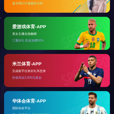
陕西地区专业的组合水果冷库建设厂家就是爱游戏平台-
爱游戏(中国)一站式服务平台 ,专业面向陕西,西安,宝鸡,
渭南,安康,汉中等地提供水果组合设计,建设,维修等服务,
欢迎来电咨询。
宝鸡苹果组合冷库建设
陕西地区专业的组合水果冷库建设厂家就是爱游戏平台-
爱游戏(中国)一站式服务平台 ,专业面向陕西,西安,宝鸡,
渭南,安康,汉中等地提供水果组合设计,建设,维修等服务,
欢迎来电咨询。
宝鸡水果保鲜冷库
爱游戏平台-爱游戏(中国)一站式服务平台 专业面向陕西,
西安,宝鸡,渭南,安康,汉中等地,提供水果冷库建设,水果冷
库设计,土建水果冷库制造等服务,欢迎来电咨询。