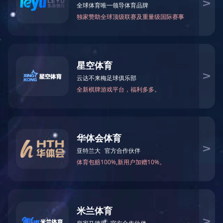
冷库新闻
关于爱游戏平台-爱游戏(中国)一站式服务平台
联系爱游戏平台-爱游戏(中国)一站式服务平台
水果冷库
PRODUCTS
专业建设食品冷库 水果冷库、医用冷库等
您所在的位置：
爱游戏平台
>
产品中心
>
冷库工程
> 水果冷
库
产品导航
Products center
冷库工程
食品冷库
肉类冷库
冷冻冷库
水果冷库