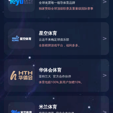
冷库新闻
关于爱游戏平台-爱游戏(中国)一站式服务平台
联系爱游戏平台-爱游戏(中国)一站式服务平台
冷库动态
NEWS
专业建设食品冷库 水果冷库、医用冷库等
您所在的位置：
爱游戏平台
>
信息动态
>
冷库新闻
> 冷库动
态
在调试物流冷库的过程中的注意事项
来源：
christiancharitychurch.com
爱游戏平台-爱游戏(中国)
一站式服务平台 ：2021-12-28
返回列表
在调试
物流
冷库
的过程中,应特别注意以下几，下面
西安
冷库安装
公司来给大家说说