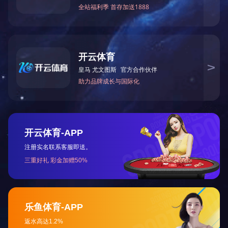
上一条：
冷库安装中如何做好安全措施？
下一条：
实际上冰
冷的冷库也是需要注意防火的
爱游戏平台相关的文章
西安大型冷库建设时要注意哪些要点
新闻导航
NEWS
冷库新闻
爱游戏平台-爱游戏(中国)一站式服务平台资讯
冷库动态
新闻推荐
仓储物流冷库怎么建？4大要点帮采购者避坑
大型冷冻库怎么建？避开3大痛点，西安爱游戏平台-爱
游戏(中国)一站式服务平台帮你省成本
专业冷库建造多少钱
冷库设计与建造：打造环保节能的冷藏解决方案