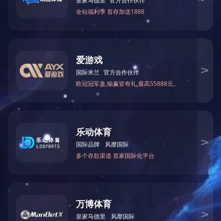
先来看冷库的隔热设计。西安
冷库建设
时必须做好隔热防
潮措施，这也是冷库建筑设计的关键问题。首先要保证隔热层
具有连续性，不能有裂缝，否则会导致出现“冷桥”，使冷库内
的冷气传导到室外。在实际设计建造中，隔热层往往会被柱
子、梁、隔栅、门框所隔断，因此在构造上要保证隔热层通过
时连续不断。其次要选择合适的隔热层材料，确定隔热层的厚
度。隔热层厚度是一个技术经济指标：若采用隔热层的厚度
小，围护结构总隔热小，通过围护结构的热流量增加，运行耗
能大;若采用隔热层的厚度大，库内冷气温度稳定，运行中节
约能量消耗，但一次性工程造价将增加。因此，冷库隔热层厚
度应当通过技术经济比较确定。
其次，与传统冷库相比，大型物流冷库的地面需要更强的
荷载能力及保温、耐磨能力。墙体方面，由于整个冷库是以冷
库板拼装而成，因此需要考虑墙体与顶板的保温连接，减少冷
量的损失。
现代低温物流中心一般建有低温穿堂、封闭式月台，并设
置电动滑升式冷藏门、防撞柔性密封口、站台高度调节装置
(升降平台)，实现“门对门”式装卸作业已成为现代化物流冷库
的标志。