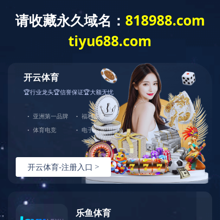
爱游戏平台
冷库爱游戏平台
冷库工程
食品冷库
肉类冷库
冷冻冷库
水果冷库
农业冷库
医药冷库
酒店冷库
冷藏库
烘干机
冷库设计
冷库安装
冷库维修
冷库案例