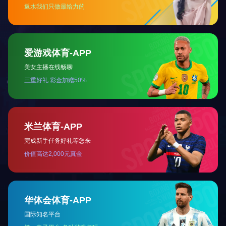
建造大型冷库需要注意什么问题
联系我们
冷库爱游戏平台
冷库工程
烘干机
冷库设计
冷库案例
冷库新闻
关于爱游戏平台-爱游戏(中国)一站式服务平台
联系爱游戏平台-爱游戏(中国)一站式服务平台
爱游戏平台-爱游戏(中国)一站式服务平台
版
权所有
备案号：
爱游戏平台-爱游戏(中国)一站式服务平台
联
系人：车总 手机：15691489865
公司网址：
christiancharitychurch.com 公司地