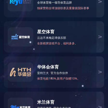
冷库新闻
关于爱游戏平台-爱游戏(中国)一站式服务平台
联系爱游戏平台-爱游戏(中国)一站式服务平台
冷库动态
NEWS
专业建设食品冷库 水果冷库、医用冷库等
您所在的位置：
爱游戏平台
>
信息动态
>
冷库新闻
> 冷库动
态
物流冷库建设时要注意哪些要点？
来源：
christiancharitychurch.com
爱游戏平台-爱游戏(中国)
一站式服务平台 ：2021-12-14
返回列表
大型物流冷库
的建设主要涉及建筑结构、制冷系统、物流
系统三大部分，具体来看焦各部分有以下要点和趋势：