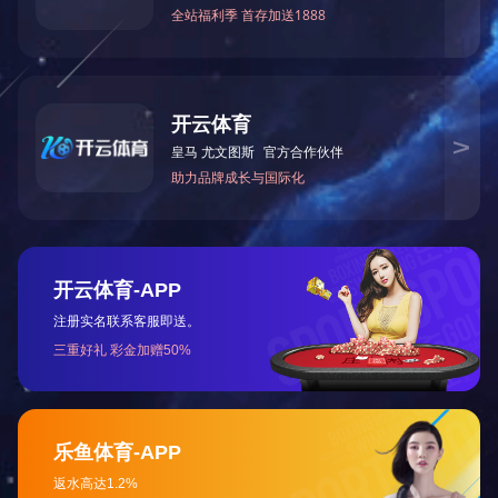
冷库、乳制品冷库、肉类冷库、水产冷库、化工冷库、医药冷
库、育苗冷库、科学试验冷库设计方案,服务电
话:13991999417.
上一条：
建造一个果蔬保鲜库需要多少钱呢?
下一条：
西安
冷库建造厂家分享冷库建造的相关知识
爱游戏平台相关的文章
西安保鲜冷库除霜的意义与方式
相关产品
西安冷藏冷库生产厂家
西安冷藏冷库
新闻导航
NEWS