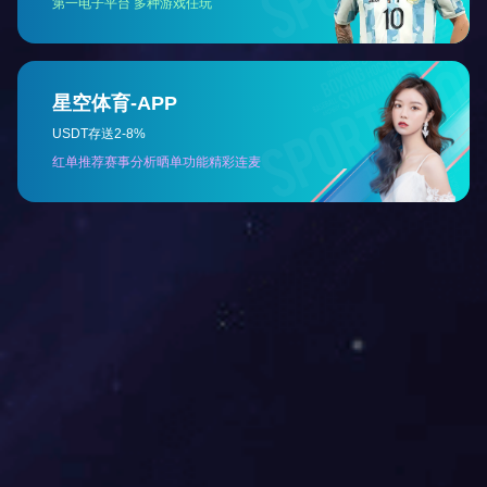
陕西妇乐集团医药冷库安装案例
西安冷藏保鲜冷库
西安水果保鲜冷库
宝鸡水果保鲜冷库
汉中食品保鲜冷库
新闻导航
NEWS