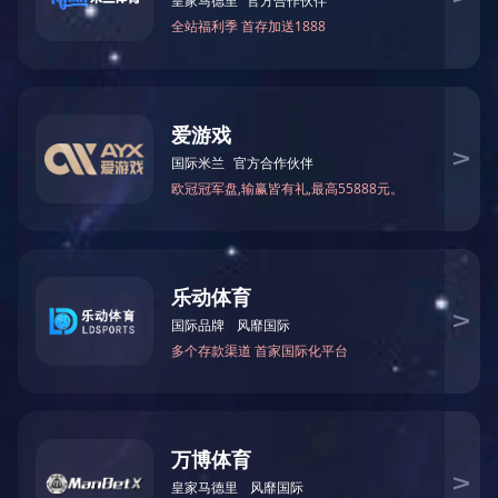
30
％以下，导致电能较大浪费，且缩短制冷系统的使用寿命。
因而很有必要在适当的周期内开展冷库除霜操作。
下面，西安
爱游戏平台-爱游戏(中国)一站式服务平台
冷库安装公司
就给大
家来说说保鲜冷库除霜的意义与方式。
一、除霜的意义
1
、提升系统制冷效率；
2
、保障库内冻品质量；
3
、节约电能；
4
、延长冷库系统使用寿命。
二、除霜方式
冷库除霜的方式：热气除霜（热氟除霜、热氨除霜）、喷
水除霜、电气除霜、机械（人工）除霜等。
1
、热气除霜