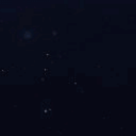
冷库新闻
关于爱游戏平台-爱游戏(中国)一站式服务平台
联系爱游戏平台-爱游戏(中国)一站式服务平台
爱游戏平台-爱游戏(中国)一站式服务平台
版
权所有
备案号：
爱游戏平台-爱游戏(中国)一站式服务平台
联
系人：车总 手机：15691489865
公司网址：
christiancharitychurch.com 公司地
址：陕西省西安市碑林区兴庆路86号
扫一扫咨询冷
库建造报价
公司地址：
陕西省西安市浐灞生态区东三环
7188号江宁酒店用品城19栋10134号
热门搜索
:
西安冷库
,
西安冷库安装
,
西安冷库建
设
,
西安冷库维修
,
西安冷库设备