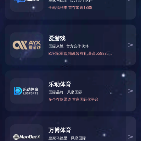
强，性价比高，便捷性强，受到很多用户的欢迎。在建设小型
低温冷冻库工程之前，无论对于使用方还是建设方，都必须对
小型低温冷冻库进行了解，尤其是在建设中的工程材料明细。
一、在主要设备
1、根据建设需要和小型低温冷冻库的特点，一套全封闭
风冷机组是制冷机组的*佳选择；
2、压缩机一定要选择致命品牌，比如比泽尔；
3、根据小型低温冷冻库制冷多为风冷的特点，冷风机只
要一台即可；
4、安装1台智能微电脑，以便控制冷库。
低温小型冷冻库建造需要哪些设备
二、在其他需求
1、准备双面彩钢面板聚胺脂保温库板保温材料，至于数