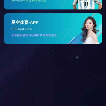
西安食品中心冷库
西安肉类冷库
西安肉食批发冷库
西安肉制品冷库
新闻导航
NEWS
冷库新闻
爱游戏平台-爱游戏(中国)一站式服务平台资讯
冷库动态
新闻推荐