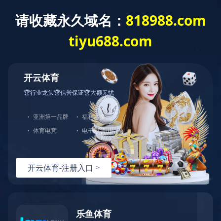
爱游戏平台
冷库爱游戏平台
冷库工程
食品冷库
肉类冷库
冷冻冷库
水果冷库
农业冷库
医药冷库
酒店冷库
冷藏库
烘干机
冷库设计
冷库安装
冷库维修
冷库案例