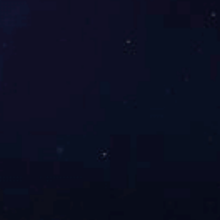
仓储物流冷库怎么建？4大要点帮采购者避坑
大型冷冻库怎么建？避开3大痛点，西安爱游戏平台-爱
游戏(中国)一站式服务平台帮你省成本
专业冷库建造多少钱
冷库设计与建造：打造环保节能的冷藏解决方案
建造大型冷库需要注意什么问题
联系我们
冷库爱游戏平台
冷库工程
烘干机
冷库设计
冷库案例
冷库新闻
关于爱游戏平台-爱游戏(中国)一站式服务平台
联系爱游戏平台-爱游戏(中国)一站式服务平台