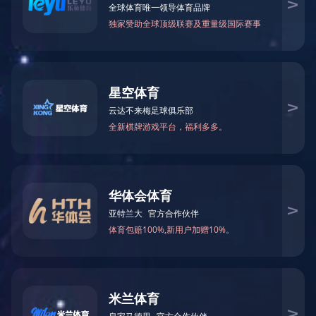
冷库新闻
关于爱游戏平台-爱游戏(中国)一站式服务平台
联系爱游戏平台-爱游戏(中国)一站式服务平台
冷库动态
NEWS
专业建设食品冷库 水果冷库、医用冷库等
您所在的位置：
爱游戏平台
>
信息动态
>
冷库新闻
> 冷库动
态
西安冷库建设厂家:低温小型冷库建造设备有哪些
来源：
西安爱游戏平台-爱游戏(中国)一站式服务平台制冷冷库
爱游戏平台-爱游戏(中国)一站式服务平台 ：2019-07-27
返回列表
在许多行业领域，需要建造各式各样的冷冻库，而小型低
温
冷库建设
是*常见的一种。由于小型低温冷冻库具有实用性