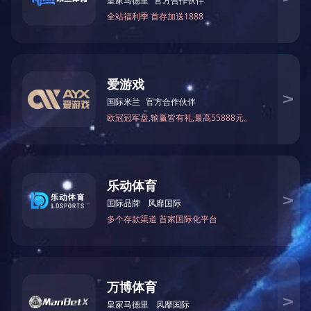
安康小型医药冷库
上一条:
商洛医药冷库厂家
下一条:
汉中医药冷库建设
冷库爱游戏平台
冷库工程
烘干机
冷库设计
冷库案例
冷库新闻
关于爱游戏平台-爱游戏(中国)一站式服务平台
联系爱游戏平台-爱游戏(中国)一站式服务平台
爱游戏平台-爱游戏(中国)一站式服务平台
版
权所有
备案号：
爱游戏平台-爱游戏(中国)一站式服务平台
联
系人：车总 手机：15691489865
公司网址：
christiancharitychurch.com 公司地
址：陕西省西安市碑林区兴庆路86号
扫一扫咨询冷