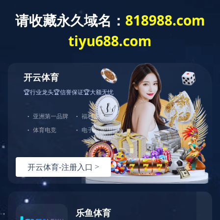
爱游戏平台
冷库爱游戏平台
冷库工程
食品冷库
肉类冷库
冷冻冷库
水果冷库
农业冷库
医药冷库
酒店冷库
冷藏库
烘干机
冷库设计
冷库安装
冷库维修
冷库案例