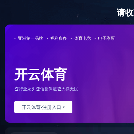
爱游戏平台
冷库爱游戏平台
冷库工程
食品冷库
肉类冷库
冷冻冷库
水果冷库
农业冷库
医药冷库
酒店冷库
冷藏库
烘干机
冷库设计
冷库安装
冷库维修
冷库案例