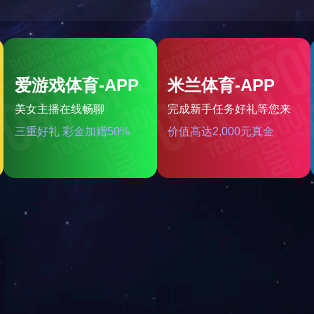
15691489865