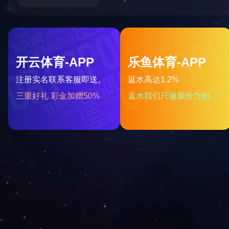
上一条:
陕北水果冷库
下一条:
西安水果保鲜冷库
冷库爱游戏平台
冷库工程
烘干机
冷库设计
冷库案例
冷库新闻
关于爱游戏平台-爱游戏(中国)一站式服务平台
联系爱游戏平台-爱游戏(中国)一站式服务平台
爱游戏平台-爱游戏(中国)一站式服务平台
版权所有
备案号：
爱游戏平台-爱游戏(中国)一站式服务平台
联系人：车总 手机：