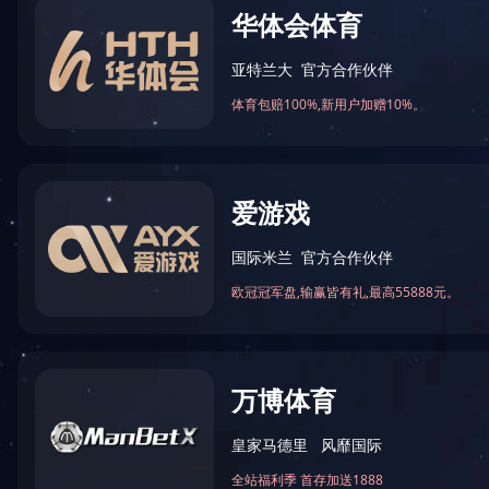
冷库新闻
关于爱游戏平台-爱游戏(中国)一站式服务平台
联系爱游戏平台-爱游戏(中国)一站式服务平台
水果冷库
PRODUCTS
专业建设食品冷库 水果冷库、医用冷库等
您所在的位置：
爱游戏平台
>
产品中心
>
冷库工程
> 水果冷库
陕西苹果冷库建设厂家
爱游戏平台-爱游戏(中国)一站式服务平台 是一家专业设计,建造
陕西苹果冷库建设厂家